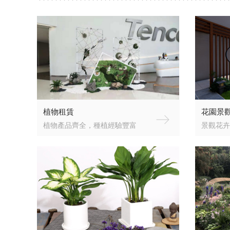
植物租賃
花園景
植物產品齊全，種植經驗豐富
景觀花卉