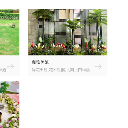
商務美陳
學施工
鮮花出租,花木租擺,長期上門維護