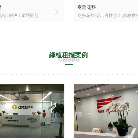
程
商務花藝
設計解決了環境問題
商務花藝設計,高性價比,價格實
綠植租擺案例
cases