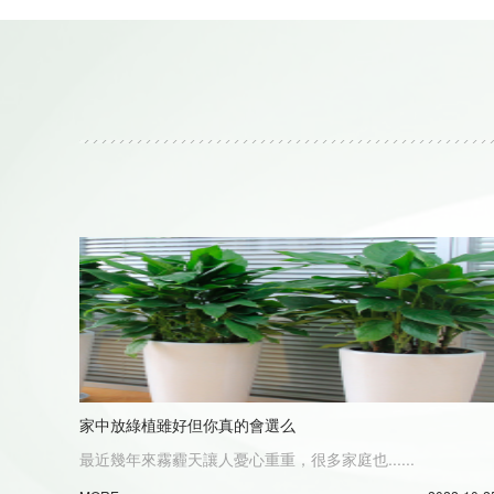
家中放綠植雖好但你真的會選么
最近幾年來霧霾天讓人憂心重重，很多家庭也......