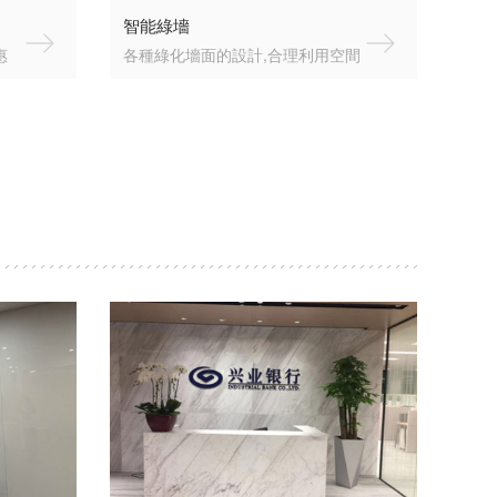
智能綠墻
惠
各種綠化墻面的設計,合理利用空間