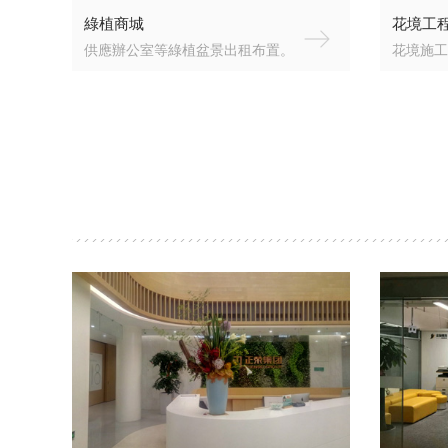
綠植商城
花境工
供應辦公室等綠植盆景出租布置。
花境施工