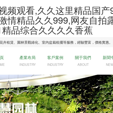
视频观看,久久这里精品国产9
激情精品久久999,网友自拍
91精品综合久久久久香蕉
物花卉租賃、園林景觀綠化、室內盆栽租擺等服務，經驗豐富，價格實惠。
頁
產業布局
客戶案例
關于我們
新聞
ME
INDUSTRY
INDUSTRY
ABOUT
NE