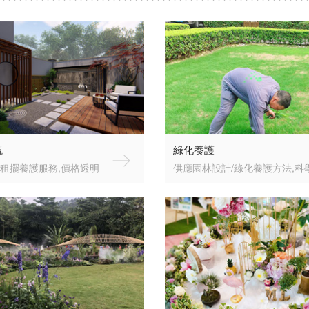
觀
綠化養護
租擺養護服務,價格透明
供應園林設計/綠化養護方法,科